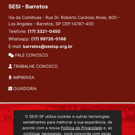
SESI - Barretos
Via da Comitivas - Rua Dr. Roberto Cardoso Alves, 800 -
Los Angeles - Barretos, SP
CEP:14787-400
Telefone:
(17) 3321-0450
Whatsapp:
(17) 99735-0168
E-mail:
barretos@sesisp.org.br
FALE CONOSCO
TRABALHE CONOSCO
IMPRENSA
OUVIDORIA
INSTITUCIONAL
O SESI-SP utiliza cookies e outras tecnologias
TRANSMISSÃO ON-LINE
semelhantes para melhorar a sua experiência, de
EDITORA SESI-SP
acordo com a nossa
Política de Privacidade
e, ao
CONSULTA AO ACERVO
continuar navegando, você concorda com estas