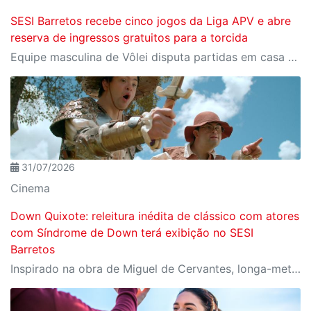
SESI Barretos recebe cinco jogos da Liga APV e abre
reserva de ingressos gratuitos para a torcida
Equipe masculina de Vôlei disputa partidas em casa entre agosto e setembro; ingressos são gratuitos e devem ser reservados pelo Meu SESI
31/07/2026
Cinema
Down Quixote: releitura inédita de clássico com atores
com Síndrome de Down terá exibição no SESI
Barretos
Inspirado na obra de Miguel de Cervantes, longa-metragem apresenta uma releitura sensível e criativa de Dom Quixote, protagonizada integralmente por atores com Síndrome de Down