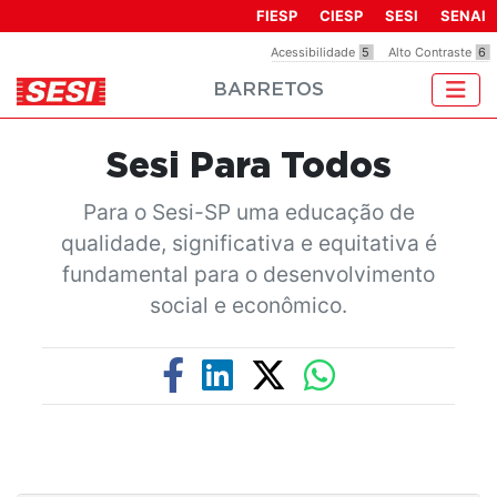
Observação:
FIESP
CIESP
SESI
SENAI
este
Acessibilidade
5
Alto Contraste
6
site
BARRETOS
inclui
um
sistema
Sesi Para Todos
de
acessibilidade.
Para o Sesi-SP uma educação de
qualidade, significativa e equitativa é
fundamental para o desenvolvimento
social e econômico.